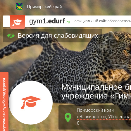
Приморский край
gym1
.edurf
официальный сайт образователь
.ru
Версия для слабовидящих
Муниципальное б
учреждение «Гимн
Приморский край,
г.Владивосток, Уборевича
8