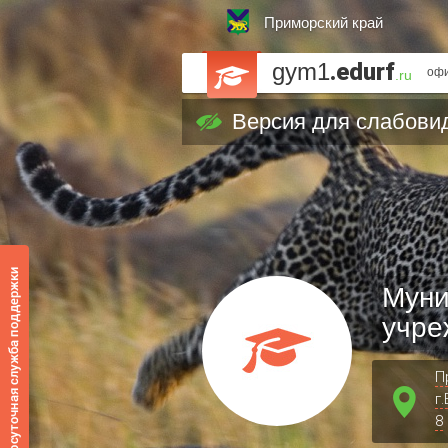
Приморский край
gym1
.edurf
офи
.ru
Версия для слабови
Муни
учре
П
г
8