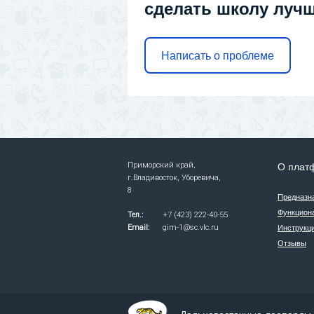
сделать школу луч
Написать о проблеме
Приморский край,
О плат
г.Владивосток, Уборевича,
8
Предназн
Функцион
Тел.:
+7 (423) 222-40-55
Email:
gim-1@sc.vlc.ru
Инструкци
Отзывы