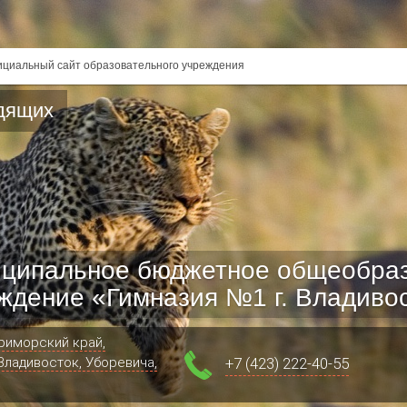
циальный сайт образовательного учреждения
дящих
ципальное бюджетное общеобра
ждение «Гимназия №1 г. Владиво
риморский край,
.Владивосток, Уборевича,
+7 (423) 222-40-55